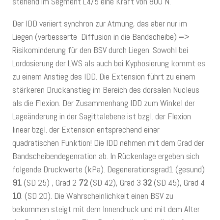
stehend im Segment L4/5 eine Kraft von 800 N.
Der IDD variiert synchron zur Atmung, das aber nur im
Liegen (verbesserte Diffusion in die Bandscheibe) =>
Risikominderung für den BSV durch Liegen. Sowohl bei
Lordosierung der LWS als auch bei Kyphosierung kommt es
zu einem Anstieg des IDD. Die Extension führt zu einem
stärkeren Druckanstieg im Bereich des dorsalen Nucleus
als die Flexion. Der Zusammenhang IDD zum Winkel der
Lageänderung in der Sagittalebene ist bzgl. der Flexion
linear bzgl. der Extension entsprechend einer
quadratischen Funktion! Die IDD nehmen mit dem Grad der
Bandscheibendegenration ab. In Rückenlage ergeben sich
folgende Druckwerte (kPa). Degenerationsgrad1 (gesund)
91
(SD 25) , Grad 2
72
(SD 42), Grad 3
32
(SD 45), Grad 4
10
. (SD 20). Die Wahrscheinlichkeit einen BSV zu
bekommen steigt mit dem Innendruck und mit dem Alter