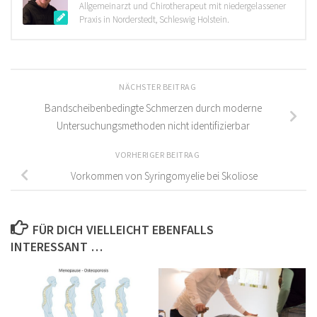
Allgemeinarzt und Chirotherapeut mit niedergelassener
Praxis in Norderstedt, Schleswig Holstein.
NÄCHSTER BEITRAG
Bandscheibenbedingte Schmerzen durch moderne
Untersuchungsmethoden nicht identifizierbar
VORHERIGER BEITRAG
Vorkommen von Syringomyelie bei Skoliose
FÜR DICH VIELLEICHT EBENFALLS
INTERESSANT …