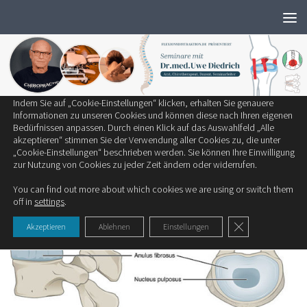
Wir verwenden ausschließlich notwendige Cookies, um die bestmögliche
Zum Inhalt springen
Erfahrung auf unserer Website zu bieten.
Zum Einsatz kommen auf unserer Seite:
Technisch notwendige Cookies
Statistik-Cookies
Cookies von Drittanbietern
Indem Sie auf „Cookie-Einstellungen“ klicken, erhalten Sie genauere
STUDIEN
Informationen zu unseren Cookies und können diese nach Ihren eigenen
Bedürfnissen anpassen. Durch einen Klick auf das Auswahlfeld „Alle
akzeptieren“ stimmen Sie der Verwendung aller Cookies zu, die unter
Der Bandscheibeninnendruck
„Cookie-Einstellungen“ beschrieben werden. Sie können Ihre Einwilligung
zur Nutzung von Cookies zu jeder Zeit ändern oder widerrufen.
VON
DR. MED. UWE DIEDRICH
You can find out more about which cookies we are using or switch them
off in
settings
.
GDPR Cookie-Ban
Akzeptieren
Ablehnen
Einstellungen