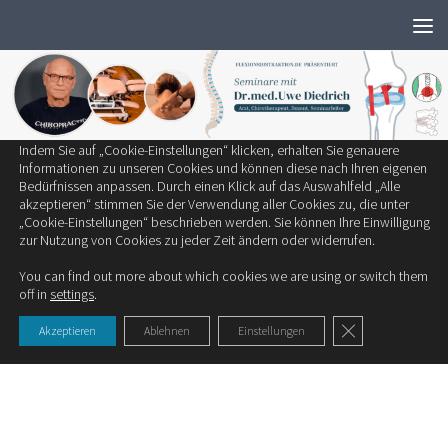
Wir verwenden ausschließlich notwendige Cookies, um die bestmögliche
Zum Inhalt springen
Erfahrung auf unserer Website zu bieten.
Zum Einsatz kommen auf unserer Seite:
Technisch notwendige Cookies
Statistik-Cookies
Cookies von Drittanbietern
Indem Sie auf „Cookie-Einstellungen“ klicken, erhalten Sie genauere
SCHLAGWÖRTER:
CHRONISCHE SCHMERZEN
Informationen zu unseren Cookies und können diese nach Ihren eigenen
Bedürfnissen anpassen. Durch einen Klick auf das Auswahlfeld „Alle
akzeptieren“ stimmen Sie der Verwendung aller Cookies zu, die unter
PSYCHOLOGIE
/
STUDIEN
„Cookie-Einstellungen“ beschrieben werden. Sie können Ihre Einwilligung
zur Nutzung von Cookies zu jeder Zeit ändern oder widerrufen.
Die Kraft des positiven Denkens!
You can find out more about which cookies we are using or switch them
Therapieerfolge werden durch unsere Psyche beeinflusst.
off in
settings
.
Schon seit langer Zeit wird vermutet, dass...
GDPR Cookie-Ban
Akzeptieren
Ablehnen
Einstellungen