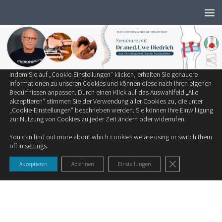
Wir verwenden ausschließlich notwendige Cookies, um die bestmögliche
Zum Inhalt springen
Erfahrung auf unserer Website zu bieten.
Zum Einsatz kommen auf unserer Seite:
Technisch notwendige Cookies
Statistik-Cookies
Cookies von Drittanbietern
Indem Sie auf „Cookie-Einstellungen“ klicken, erhalten Sie genauere
SCHLAGWÖRTER:
BEFUND
Informationen zu unseren Cookies und können diese nach Ihren eigenen
Bedürfnissen anpassen. Durch einen Klick auf das Auswahlfeld „Alle
akzeptieren“ stimmen Sie der Verwendung aller Cookies zu, die unter
STUDIEN
„Cookie-Einstellungen“ beschrieben werden. Sie können Ihre Einwilligung
zur Nutzung von Cookies zu jeder Zeit ändern oder widerrufen.
MRT Befunde bei asymptomatischen
You can find out more about which cookies we are using or switch them
Jugendlichen
off in
settings
.
GDPR Cookie-Ban
Akzeptieren
Ablehnen
Einstellungen