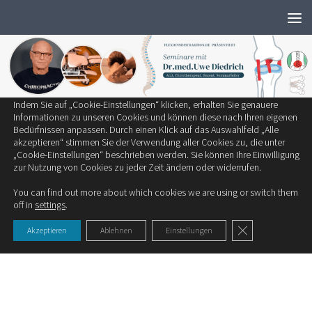
Wir verwenden ausschließlich notwendige Cookies, um die bestmögliche
Zum Inhalt springen
Erfahrung auf unserer Website zu bieten.
Zum Einsatz kommen auf unserer Seite:
Technisch notwendige Cookies
Statistik-Cookies
Cookies von Drittanbietern
Indem Sie auf „Cookie-Einstellungen“ klicken, erhalten Sie genauere
SCHLAGWÖRTER:
TRAMPOLINUNFALL
Informationen zu unseren Cookies und können diese nach Ihren eigenen
Bedürfnissen anpassen. Durch einen Klick auf das Auswahlfeld „Alle
akzeptieren“ stimmen Sie der Verwendung aller Cookies zu, die unter
KINDER
/
STUDIEN
„Cookie-Einstellungen“ beschrieben werden. Sie können Ihre Einwilligung
zur Nutzung von Cookies zu jeder Zeit ändern oder widerrufen.
Trampolin Unfälle bei Kindern
You can find out more about which cookies we are using or switch them
off in
settings
.
GDPR Cookie-Ban
Akzeptieren
Ablehnen
Einstellungen