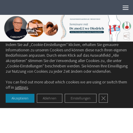
Wir verwenden ausschließlich notwendige Cookies, um die bestmögliche
Zum Inhalt springen
Erfahrung auf unserer Website zu bieten.
Zum Einsatz kommen auf unserer Seite:
Technisch notwendige Cookies
Statistik-Cookies
Cookies von Drittanbietern
Indem Sie auf „Cookie-Einstellungen“ klicken, erhalten Sie genauere
SCHLAGWÖRTER:
FORTBILDUNGSRAUM
Informationen zu unseren Cookies und können diese nach Ihren eigenen
Bedürfnissen anpassen. Durch einen Klick auf das Auswahlfeld „Alle
akzeptieren“ stimmen Sie der Verwendung aller Cookies zu, die unter
FLEXIONSDISTRAKTION
„Cookie-Einstellungen“ beschrieben werden. Sie können Ihre Einwilligung
zur Nutzung von Cookies zu jeder Zeit ändern oder widerrufen.
Touch Seminare
You can find out more about which cookies we are using or switch them
off in
settings
.
GDPR Cookie-Ban
Akzeptieren
Ablehnen
Einstellungen