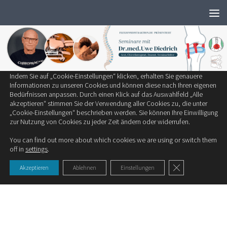
Wir verwenden ausschließlich notwendige Cookies, um die bestmögliche
Zum Inhalt springen
Erfahrung auf unserer Website zu bieten.
Zum Einsatz kommen auf unserer Seite:
Technisch notwendige Cookies
Statistik-Cookies
Cookies von Drittanbietern
Indem Sie auf „Cookie-Einstellungen“ klicken, erhalten Sie genauere
SCHLAGWÖRTER:
KNOCHENHAUT
Informationen zu unseren Cookies und können diese nach Ihren eigenen
Bedürfnissen anpassen. Durch einen Klick auf das Auswahlfeld „Alle
akzeptieren“ stimmen Sie der Verwendung aller Cookies zu, die unter
GELENKE
„Cookie-Einstellungen“ beschrieben werden. Sie können Ihre Einwilligung
zur Nutzung von Cookies zu jeder Zeit ändern oder widerrufen.
Der Tennisarm
You can find out more about which cookies we are using or switch them
Beim Tennisarm handelt es sich um eine
off in
settings
.
Knochenhautentzündung, die durch eine Überlastung der...
GDPR Cookie-Ban
Akzeptieren
Ablehnen
Einstellungen