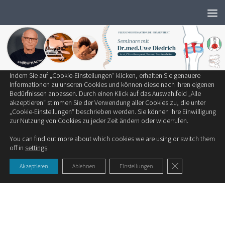
Wir verwenden ausschließlich notwendige Cookies, um die bestmögliche
Zum Inhalt springen
Erfahrung auf unserer Website zu bieten.
Zum Einsatz kommen auf unserer Seite:
Technisch notwendige Cookies
Statistik-Cookies
Cookies von Drittanbietern
Indem Sie auf „Cookie-Einstellungen“ klicken, erhalten Sie genauere
SCHLAGWÖRTER:
PROTUSION
Informationen zu unseren Cookies und können diese nach Ihren eigenen
Bedürfnissen anpassen. Durch einen Klick auf das Auswahlfeld „Alle
akzeptieren“ stimmen Sie der Verwendung aller Cookies zu, die unter
RÜCKEN/BSV
„Cookie-Einstellungen“ beschrieben werden. Sie können Ihre Einwilligung
zur Nutzung von Cookies zu jeder Zeit ändern oder widerrufen.
Der Bandscheibenvorfall Teil 1: Die Anatomie
You can find out more about which cookies we are using or switch them
& Pathophysiologie
off in
settings
.
Um einen Bandscheibenvorfall zu verstehen, ist es wichtig seine
GDPR Cookie-Ban
Akzeptieren
Ablehnen
Einstellungen
Anatomie & Pathophysiologie zu...