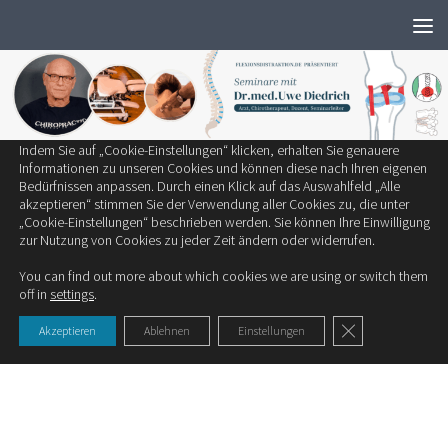
Wir verwenden ausschließlich notwendige Cookies, um die bestmögliche
Zum Inhalt springen
Erfahrung auf unserer Website zu bieten.
Zum Einsatz kommen auf unserer Seite:
Technisch notwendige Cookies
Statistik-Cookies
Cookies von Drittanbietern
Indem Sie auf „Cookie-Einstellungen“ klicken, erhalten Sie genauere
SCHLAGWÖRTER:
SCHLAFPOSITION
Informationen zu unseren Cookies und können diese nach Ihren eigenen
Bedürfnissen anpassen. Durch einen Klick auf das Auswahlfeld „Alle
akzeptieren“ stimmen Sie der Verwendung aller Cookies zu, die unter
KINDER
„Cookie-Einstellungen“ beschrieben werden. Sie können Ihre Einwilligung
zur Nutzung von Cookies zu jeder Zeit ändern oder widerrufen.
In welcher Position sollte ein Säugling
You can find out more about which cookies we are using or switch them
schlafen?
off in
settings
.
Die richtige Schlafposition: Der Frage, in welcher Position ein
GDPR Cookie-Ban
Akzeptieren
Ablehnen
Einstellungen
Säugling schlafen sollte, wurde...