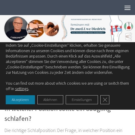
Wir verwenden ausschließlich notwendige Cookies, um die bestmögliche
Zum Inhalt springen
Erfahrung auf unserer Website zu bieten.
Zum Einsatz kommen auf unserer Seite:
Technisch notwendige Cookies
Statistik-Cookies
Cookies von Drittanbietern
Indem Sie auf „Cookie-Einstellungen“ klicken, erhalten Sie genauere
SCHLAGWÖRTER:
SÄUGLING
Informationen zu unseren Cookies und können diese nach Ihren eigenen
Bedürfnissen anpassen. Durch einen Klick auf das Auswahlfeld „Alle
akzeptieren“ stimmen Sie der Verwendung aller Cookies zu, die unter
RÜCKEN/BSV
„Cookie-Einstellungen“ beschrieben werden. Sie können Ihre Einwilligung
zur Nutzung von Cookies zu jeder Zeit ändern oder widerrufen.
Skoliose – Ursachen und Behandlung
You can find out more about which cookies we are using or switch them
off in
settings
.
GDPR Cookie-Ban
KINDER
Akzeptieren
Ablehnen
Einstellungen
In welcher Position sollte ein Säugling
schlafen?
Die richtige Schlafposition: Der Frage, in welcher Position ein