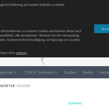
liche Erfahrung auf unserer Website zu bieten.
Akzep
ere Informationen zu unseren Cookies und können diese nach
uswahlfeld „Alle akzeptieren“ stimmen Sie der Verwendung
rden. Sie können Ihre Einwilligung zur Nutzung von Cookies
 them off in
settings
.
rapeuten
„TOUCH“ Seminare
Studien
Media
Impr
GWÖRTER:
FASZIEN
SEMINARE