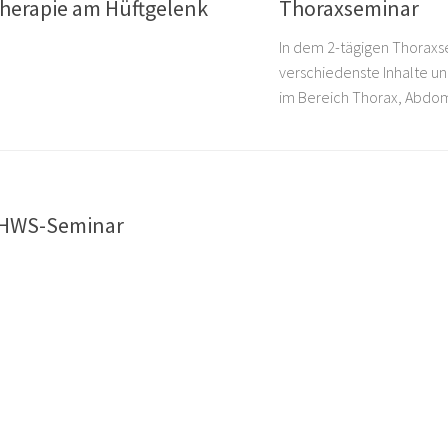
therapie am Hüftgelenk
Thoraxseminar
In dem 2-tägigen Thorax
verschiedenste Inhalte 
im Bereich Thorax, Abdom
 HWS-Seminar