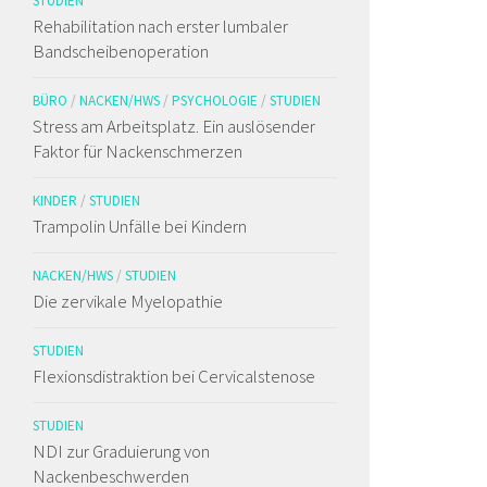
STUDIEN
Rehabilitation nach erster lumbaler
Bandscheibenoperation
BÜRO
/
NACKEN/HWS
/
PSYCHOLOGIE
/
STUDIEN
Stress am Arbeitsplatz. Ein auslösender
Faktor für Nackenschmerzen
KINDER
/
STUDIEN
Trampolin Unfälle bei Kindern
NACKEN/HWS
/
STUDIEN
Die zervikale Myelopathie
STUDIEN
Flexionsdistraktion bei Cervicalstenose
STUDIEN
NDI zur Graduierung von
Nackenbeschwerden