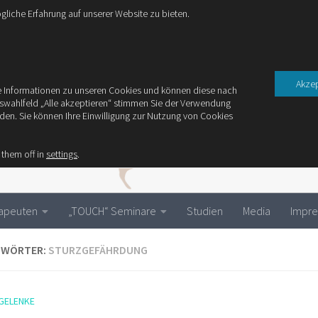
liche Erfahrung auf unserer Website zu bieten.
Akzep
ere Informationen zu unseren Cookies und können diese nach
uswahlfeld „Alle akzeptieren“ stimmen Sie der Verwendung
rden. Sie können Ihre Einwilligung zur Nutzung von Cookies
 them off in
settings
.
rapeuten
„TOUCH“ Seminare
Studien
Media
Impr
GWÖRTER:
STURZGEFÄHRDUNG
GELENKE