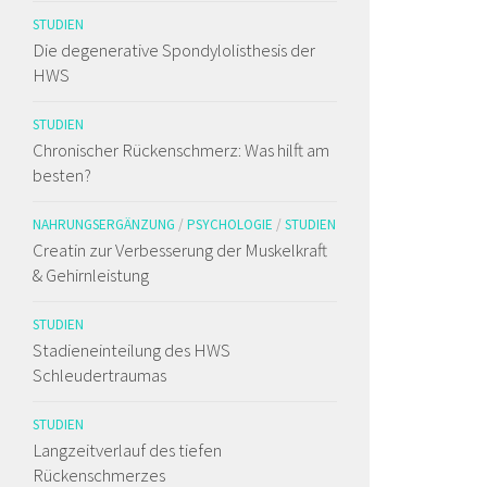
STUDIEN
Die degenerative Spondylolisthesis der
HWS
STUDIEN
Chronischer Rückenschmerz: Was hilft am
besten?
NAHRUNGSERGÄNZUNG
/
PSYCHOLOGIE
/
STUDIEN
Creatin zur Verbesserung der Muskelkraft
& Gehirnleistung
STUDIEN
Stadieneinteilung des HWS
Schleudertraumas
STUDIEN
Langzeitverlauf des tiefen
Rückenschmerzes